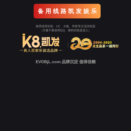
备 用 线 路 凯 发 娱 乐
推荐使用谷歌、UC、火狐、夸客等主流浏览器
（尽量不要使用QQ、搜狗浏览器进入）
EVOBjL.com 品牌沉淀 值得信赖